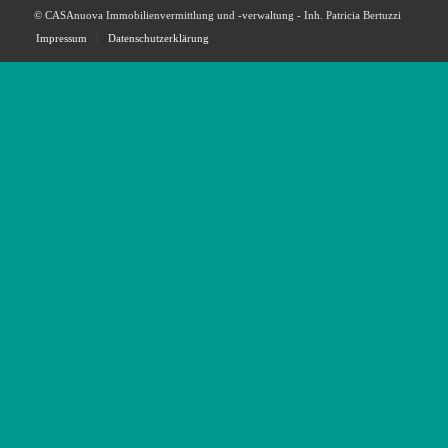
© CASAnuova Immobilienvermittlung und -verwaltung - Inh. Patricia Bertuzzi
Impressum
Datenschutzerklärung